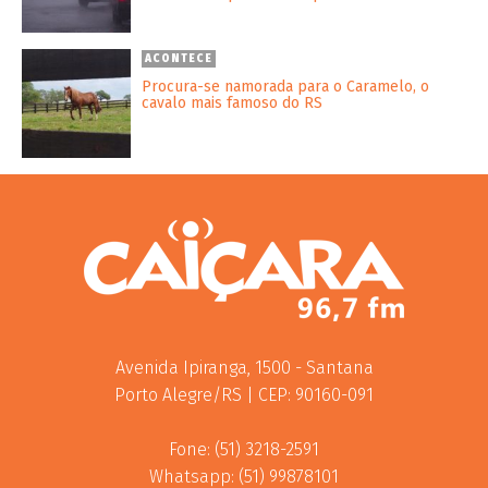
ACONTECE
Procura-se namorada para o Caramelo, o
cavalo mais famoso do RS
Avenida Ipiranga, 1500 - Santana
Porto Alegre/RS | CEP: 90160-091
Fone: (51) 3218-2591
Whatsapp: (51) 99878101