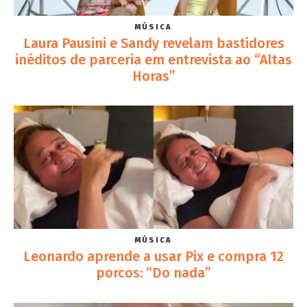
MÚSICA
Laura Pausini e Sandy revelam bastidores
inéditos de parceria em entrevista ao “Altas
Horas”
MÚSICA
Leonardo aprende a usar Pix e compra 12
porcos: “Do nada”