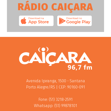
RÁDIO CAIÇARA
Avenida Ipiranga, 1500 - Santana
Porto Alegre/RS | CEP: 90160-091
Fone: (51) 3218-2591
Whatsapp: (51) 99878101