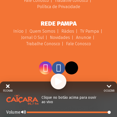
Fale Conosco
Trabalhe conosco
Política de Privacidade
REDE PAMPA
Início
Quem Somos
Rádios
TV Pampa
Jornal O Sul
Novidades
Anuncie
Trabalhe Conosco
Fale Conosco
FECHAR
OCULTAR
Clique no botão acima para ouvir
ao vivo
© 2026 - Direitos Reservados - Rádio Caiçara -
Rede Pampa de Comunicação | RS - Brasil.
Volume