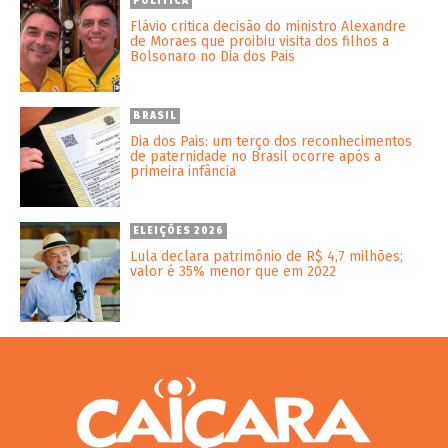
POLÍTICA
Flávio critica decisão do ministro Alexandre
de Moraes que proibiu visita dos filhos a
Bolsonaro no Dia dos Pais
BRASIL
Dia dos Pais: um terço dos reconhecimentos
de paternidade no Brasil ocorre após a
primeira infância
ELEIÇÕES 2026
Lula declara patrimônio de R$ 4,7 milhões;
valor é 35% menor que em 2022