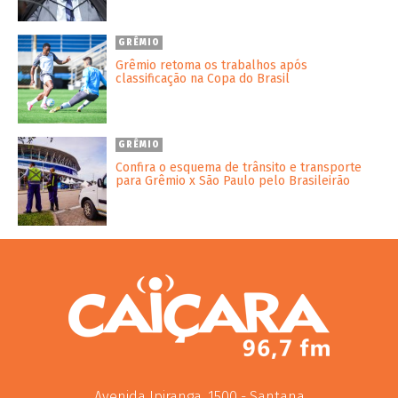
GRÊMIO
Grêmio retoma os trabalhos após
classificação na Copa do Brasil
GRÊMIO
Confira o esquema de trânsito e transporte
para Grêmio x São Paulo pelo Brasileirão
Avenida Ipiranga, 1500 - Santana