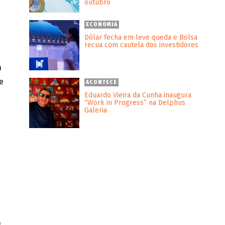
outubro
ECONOMIA
Dólar fecha em leve queda e Bolsa
recua com cautela dos investidores
m
e
ACONTECE
Eduardo Vieira da Cunha inaugura
“Work in Progress” na Delphus
Galeria
s