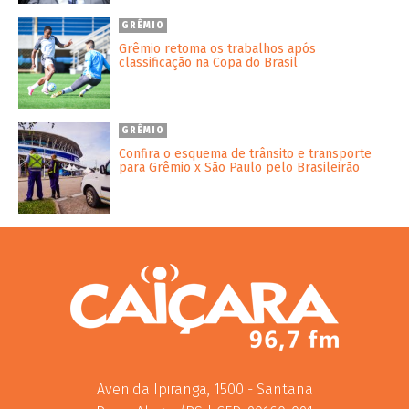
GRÊMIO
Grêmio retoma os trabalhos após
classificação na Copa do Brasil
GRÊMIO
Confira o esquema de trânsito e transporte
para Grêmio x São Paulo pelo Brasileirão
Avenida Ipiranga, 1500 - Santana