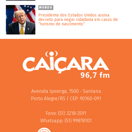
MUNDO
Presidente dos Estados Unidos assina
decreto para negar cidadania em casos de
“turismo de nascimento”
Avenida Ipiranga, 1500 - Santana
Porto Alegre/RS | CEP: 90160-091
Fone: (51) 3218-2591
Whatsapp: (51) 99878101