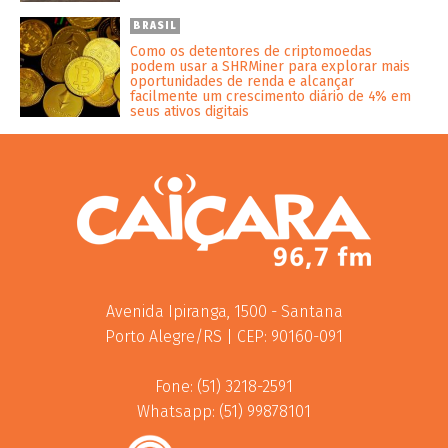
BRASIL
Como os detentores de criptomoedas
podem usar a SHRMiner para explorar mais
oportunidades de renda e alcançar
facilmente um crescimento diário de 4% em
seus ativos digitais
Avenida Ipiranga, 1500 - Santana
Porto Alegre/RS | CEP: 90160-091
Fone: (51) 3218-2591
Whatsapp: (51) 99878101