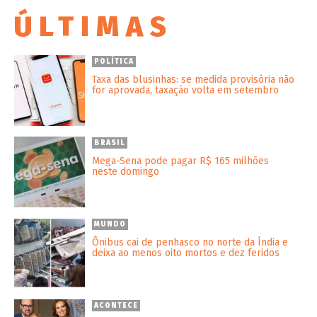
ÚLTIMAS
POLÍTICA
Taxa das blusinhas: se medida provisória não
for aprovada, taxação volta em setembro
BRASIL
Mega-Sena pode pagar R$ 165 milhões
neste domingo
MUNDO
Ônibus cai de penhasco no norte da Índia e
deixa ao menos oito mortos e dez feridos
ACONTECE