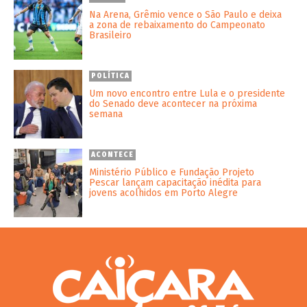
Na Arena, Grêmio vence o São Paulo e deixa
a zona de rebaixamento do Campeonato
Brasileiro
POLÍTICA
Um novo encontro entre Lula e o presidente
do Senado deve acontecer na próxima
semana
ACONTECE
Ministério Público e Fundação Projeto
Pescar lançam capacitação inédita para
jovens acolhidos em Porto Alegre