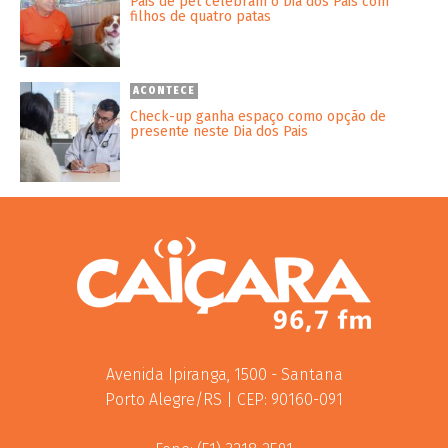
Pais de pet celebram o Dia dos Pais com
filhos de quatro patas
ACONTECE
Check-up ganha espaço como opção de
presente neste Dia dos Pais
Avenida Ipiranga, 1500 - Santana
Porto Alegre/RS | CEP: 90160-091