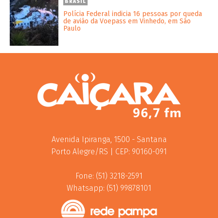
BRASIL
Polícia Federal indicia 16 pessoas por queda
de avião da Voepass em Vinhedo, em São
Paulo
Avenida Ipiranga, 1500 - Santana
Porto Alegre/RS | CEP: 90160-091
Fone: (51) 3218-2591
Whatsapp: (51) 99878101