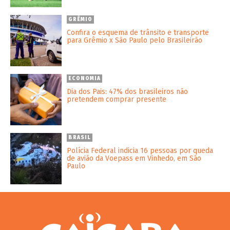
GRÊMIO
Confira o esquema de trânsito e transporte
para Grêmio x São Paulo pelo Brasileirão
ECONOMIA
Dia dos Pais: 47% dos brasileiros não
pretendem comprar presente
BRASIL
Polícia Federal indicia 16 pessoas por queda
de avião da Voepass em Vinhedo, em São
Paulo