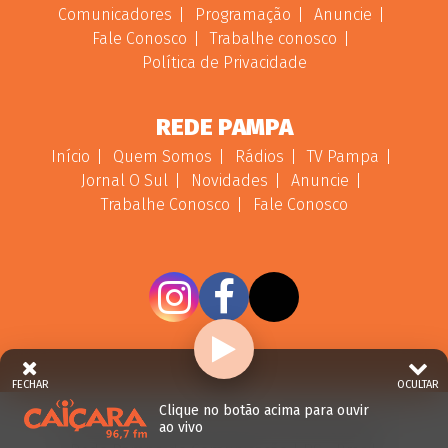
Comunicadores
Programação
Anuncie
Fale Conosco
Trabalhe conosco
Política de Privacidade
REDE PAMPA
Início
Quem Somos
Rádios
TV Pampa
Jornal O Sul
Novidades
Anuncie
Trabalhe Conosco
Fale Conosco
FECHAR
OCULTAR
Clique no botão acima para ouvir
ao vivo
© 2026 - Direitos Reservados - Rádio Caiçara -