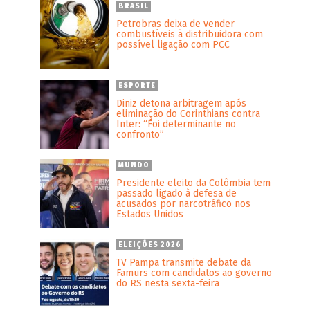
BRASIL
Petrobras deixa de vender
combustíveis à distribuidora com
possível ligação com PCC
ESPORTE
Diniz detona arbitragem após
eliminação do Corinthians contra
Inter: “Foi determinante no
confronto”
MUNDO
Presidente eleito da Colômbia tem
passado ligado à defesa de
acusados por narcotráfico nos
Estados Unidos
ELEIÇÕES 2026
TV Pampa transmite debate da
Famurs com candidatos ao governo
do RS nesta sexta-feira