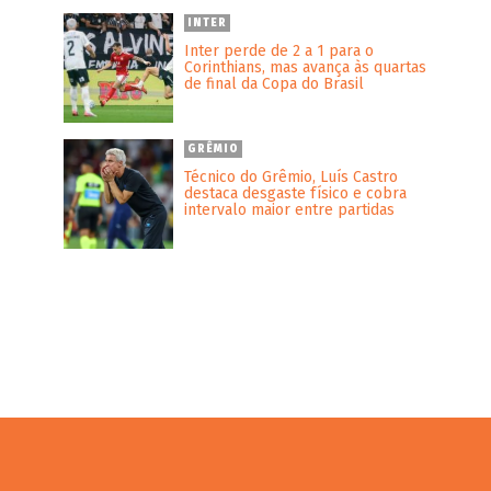
INTER
Inter perde de 2 a 1 para o
Corinthians, mas avança às quartas
de final da Copa do Brasil
GRÊMIO
Técnico do Grêmio, Luís Castro
destaca desgaste físico e cobra
intervalo maior entre partidas