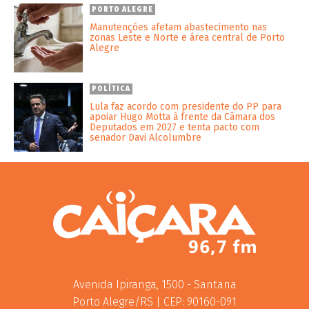
PORTO ALEGRE
Manutenções afetam abastecimento nas
zonas Leste e Norte e área central de Porto
Alegre
POLÍTICA
Lula faz acordo com presidente do PP para
apoiar Hugo Motta à frente da Câmara dos
Deputados em 2027 e tenta pacto com
senador Davi Alcolumbre
Avenida Ipiranga, 1500 - Santana
Porto Alegre/RS | CEP: 90160-091