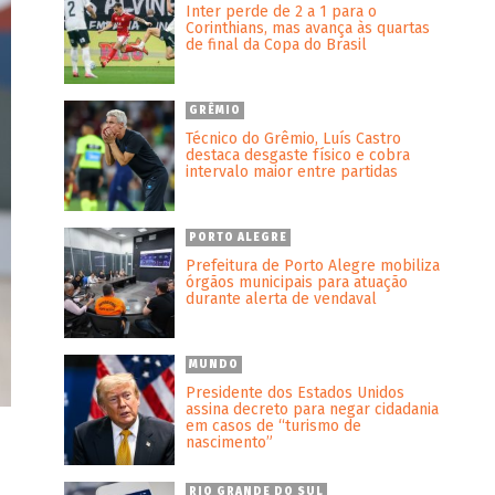
Inter perde de 2 a 1 para o
Corinthians, mas avança às quartas
de final da Copa do Brasil
GRÊMIO
Técnico do Grêmio, Luís Castro
destaca desgaste físico e cobra
intervalo maior entre partidas
PORTO ALEGRE
Prefeitura de Porto Alegre mobiliza
órgãos municipais para atuação
durante alerta de vendaval
MUNDO
Presidente dos Estados Unidos
assina decreto para negar cidadania
em casos de “turismo de
nascimento”
RIO GRANDE DO SUL