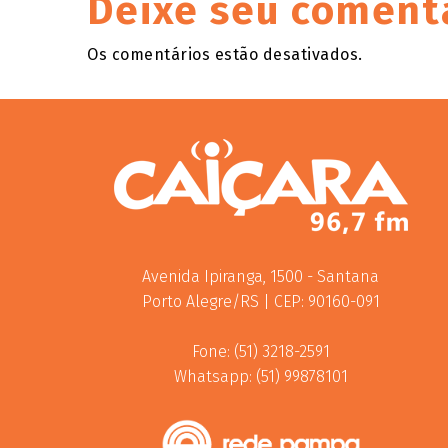
Deixe seu coment
Os comentários estão desativados.
Avenida Ipiranga, 1500 - Santana
Porto Alegre/RS | CEP: 90160-091
Fone: (51) 3218-2591
Whatsapp: (51) 99878101