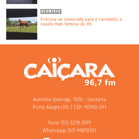
ACONTECE
Procura-se namorada para o Caramelo, o
cavalo mais famoso do RS
Avenida Ipiranga, 1500 - Santana
Porto Alegre/RS | CEP: 90160-091
Fone: (51) 3218-2591
Whatsapp: (51) 99878101