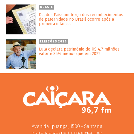
BRASIL
Dia dos Pais: um terço dos reconhecimentos
de paternidade no Brasil ocorre após a
primeira infância
ELEIÇÕES 2026
Lula declara patrimônio de R$ 4,7 milhões;
valor é 35% menor que em 2022
Avenida Ipiranga, 1500 - Santana
Porto Alegre/RS | CEP: 90160-091