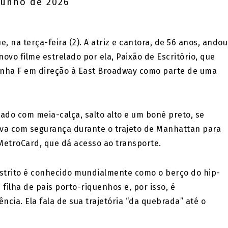
junho de 2026
 na terça-feira (2). A atriz e cantora, de 56 anos, andou
ovo filme estrelado por ela, Paixão de Escritório, que
da linha F em direção à East Broadway como parte de uma
nado com meia-calça, salto alto e um boné preto, se
ava com segurança durante o trajeto de Manhattan para
MetroCard, que dá acesso ao transporte.
istrito é conhecido mundialmente como o berço do hip-
 filha de pais porto-riquenhos e, por isso, é
ia. Ela fala de sua trajetória “da quebrada” até o