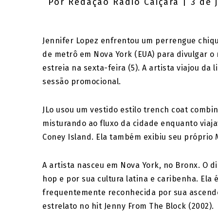
Por
Redação Rádio Caiçara
| 3 de 
Jennifer Lopez enfrentou um perrengue chique,
de metrô em Nova York (EUA) para divulgar o n
estreia na sexta-feira (5). A artista viajou 
sessão promocional.
JLo usou um vestido estilo trench coat combi
misturando ao fluxo da cidade enquanto viaj
Coney Island. Ela também exibiu seu próprio 
A artista nasceu em Nova York, no Bronx. O d
hop e por sua cultura latina e caribenha. Ela é
frequentemente reconhecida por sua ascendênc
estrelato no hit Jenny From The Block (2002).