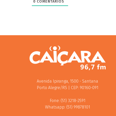
0
COMENTÁRIOS
Avenida Ipiranga, 1500 - Santana
Porto Alegre/RS | CEP: 90160-091
Fone: (51) 3218-2591
Whatsapp: (51) 99878101