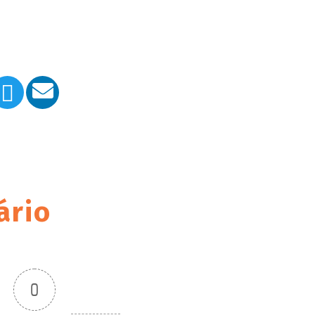
ário
0