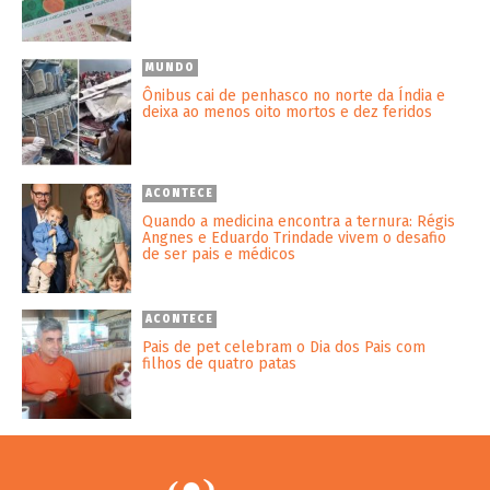
MUNDO
Ônibus cai de penhasco no norte da Índia e
deixa ao menos oito mortos e dez feridos
ACONTECE
Quando a medicina encontra a ternura: Régis
Angnes e Eduardo Trindade vivem o desafio
de ser pais e médicos
ACONTECE
Pais de pet celebram o Dia dos Pais com
filhos de quatro patas