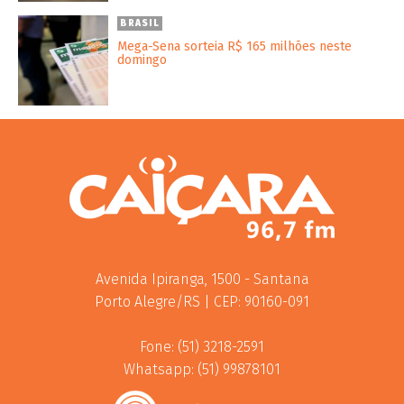
BRASIL
Mega-Sena sorteia R$ 165 milhões neste
domingo
Avenida Ipiranga, 1500 - Santana
Porto Alegre/RS | CEP: 90160-091
Fone: (51) 3218-2591
Whatsapp: (51) 99878101