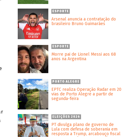
ESPORTE
Arsenal anuncia a contratação do
brasileiro Bruno Guimarães
ESPORTE
Morre pai de Lionel Messi aos 68
anos na Argentina
e
PORTO ALEGRE
EPTC realiza Operação Radar em 20
vias de Porto Alegre a partir de
segunda-feira
ar
ELEIÇÕES 2026
a
PT divulga plano de governo de
Lula com defesa de soberania em
resposta a Trump, arcabouço fiscal