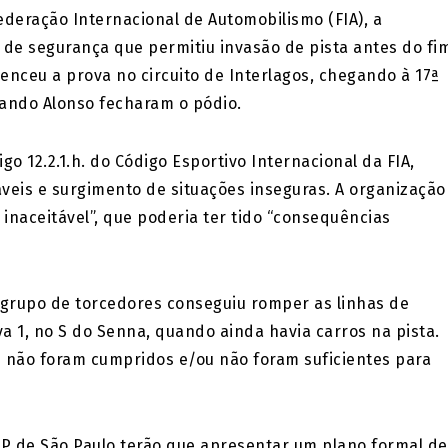
deração Internacional de Automobilismo (FIA), a
 de segurança que permitiu invasão de pista antes do fi
enceu a prova no circuito de Interlagos, chegando à 17ª
rnando Alonso fecharam o pódio.
go 12.2.1.h. do Código Esportivo Internacional da FIA,
eis e surgimento de situações inseguras. A organização
 inaceitável”, que poderia ter tido “consequências
grupo de torcedores conseguiu romper as linhas de
a 1, no S do Senna, quando ainda havia carros na pista.
 não foram cumpridos e/ou não foram suficientes para
GP de São Paulo terão que apresentar um plano formal de