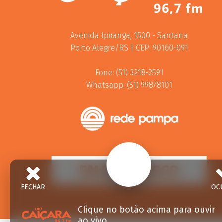
Avenida Ipiranga, 1500 - Santana
Porto Alegre/RS | CEP: 90160-091
Fone: (51) 3218-2591
Whatsapp: (51) 99878101
FALE CONOSCO
FECHAR
OC
Clique no botão acima para ouvir
ao vivo