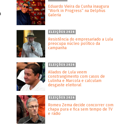
Eduardo Vieira da Cunha inaugura
“Work in Progress” na Delphus
m
Galeria
ELEIÇÕES 2026
Resistência do empresariado a Lula
preocupa núcleo político da
campanha
ELEIÇÕES 2026
Aliados de Lula veem
constrangimento com casos de
Lulinha e Marcola e calculam
desgaste eleitoral
ELEIÇÕES 2026
Romeu Zema decide concorrer com
chapa pura e fica sem tempo de TV
e rádio