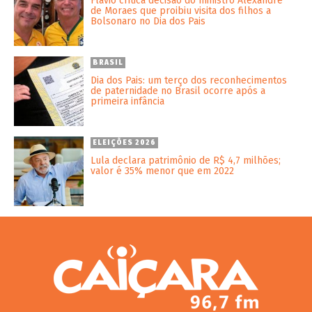
Flávio critica decisão do ministro Alexandre
de Moraes que proibiu visita dos filhos a
Bolsonaro no Dia dos Pais
BRASIL
Dia dos Pais: um terço dos reconhecimentos
de paternidade no Brasil ocorre após a
primeira infância
ELEIÇÕES 2026
Lula declara patrimônio de R$ 4,7 milhões;
valor é 35% menor que em 2022