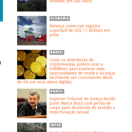
Vinhedo, em São Paulo
ECONOMIA
Balança comercial registra
superávit de US$ 7,1 bilhões em
julho
BRASIL
Como os detentores de
0
criptomoedas podem usar a
SHRMiner para explorar mais
,
oportunidades de renda e alcançar
facilmente um crescimento diário
de 4% em seus ativos digitais
BRASIL
Superior Tribunal de Justiça decide
punir Marco Buzzi com perda de
s
cargo após denúncias de assédio e
importunação sexual
INTER