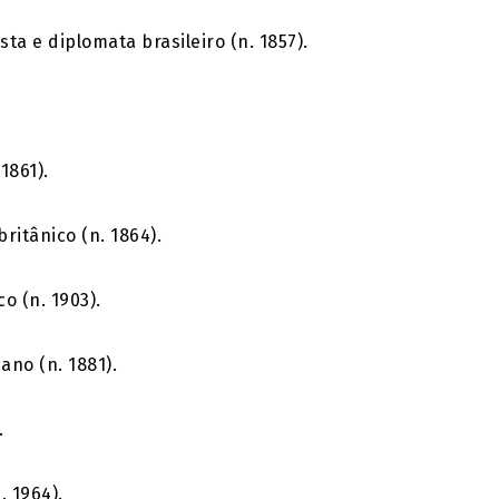
ta e diplomata brasileiro (n. 1857).
1861).
ritânico (n. 1864).
o (n. 1903).
ano (n. 1881).
.
n.
1964
).