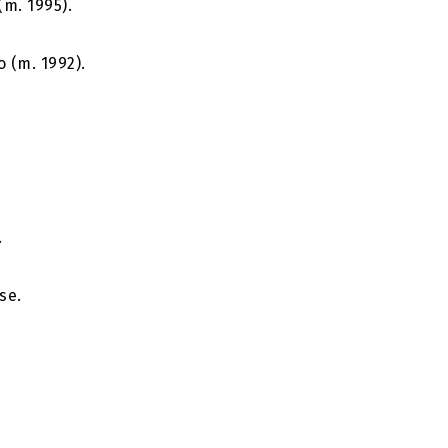
(m. 1995).
 (m. 1992).
.
se.