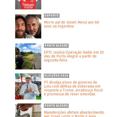
ESPORTE
Morre pai de Lionel Messi aos 68
anos na Argentina
PORTO ALEGRE
EPTC realiza Operação Radar em 20
vias de Porto Alegre a partir de
segunda-feira
ELEIÇÕES 2026
PT divulga plano de governo de
Lula com defesa de soberania em
resposta a Trump, arcabouço fiscal
e promessa de rever emendas
PORTO ALEGRE
Manutenções afetam abastecimento
nas zonas Leste e Norte e área