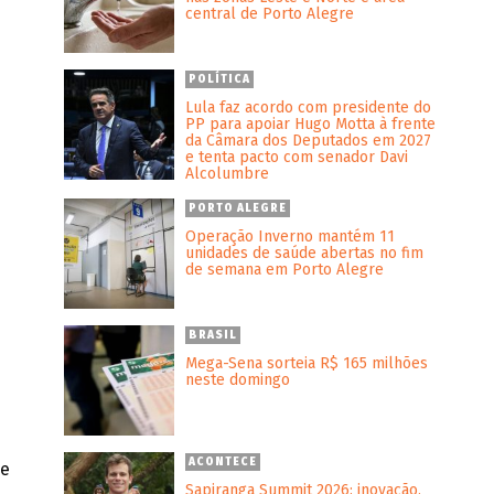
central de Porto Alegre
POLÍTICA
Lula faz acordo com presidente do
PP para apoiar Hugo Motta à frente
da Câmara dos Deputados em 2027
e tenta pacto com senador Davi
Alcolumbre
PORTO ALEGRE
Operação Inverno mantém 11
unidades de saúde abertas no fim
de semana em Porto Alegre
BRASIL
Mega-Sena sorteia R$ 165 milhões
neste domingo
ACONTECE
de
Sapiranga Summit 2026: inovação,