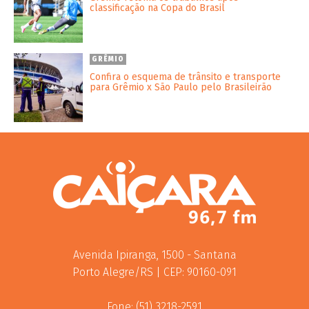
classificação na Copa do Brasil
GRÊMIO
Confira o esquema de trânsito e transporte
para Grêmio x São Paulo pelo Brasileirão
Avenida Ipiranga, 1500 - Santana
Porto Alegre/RS | CEP: 90160-091
Fone: (51) 3218-2591