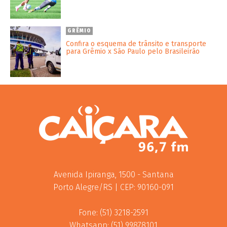
GRÊMIO
Confira o esquema de trânsito e transporte
para Grêmio x São Paulo pelo Brasileirão
Avenida Ipiranga, 1500 - Santana
Porto Alegre/RS | CEP: 90160-091
Fone: (51) 3218-2591
Whatsapp: (51) 99878101