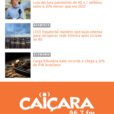
Lula declara patrimônio de R$ 4,7 milhões;
valor é 35% menor que em 2022
ACONTECE
CEEE Equatorial mantém operação intensa
para recuperar rede elétrica após ciclone
no RS
ECONOMIA
Carga tributária bate recorde e chega a 32%
do PIB brasileiro