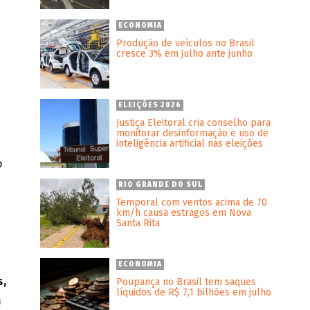
ECONOMIA
Produção de veículos no Brasil
cresce 3% em julho ante junho
ELEIÇÕES 2026
Justiça Eleitoral cria conselho para
–
monitorar desinformação e uso de
inteligência artificial nas eleições
o
RIO GRANDE DO SUL
Temporal com ventos acima de 70
km/h causa estragos em Nova
Santa Rita
,
ECONOMIA
s,
Poupança no Brasil tem saques
líquidos de R$ 7,1 bilhões em julho
m