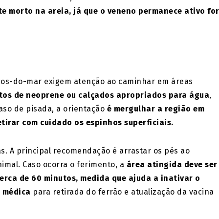
 morto na areia, já que o veneno permanece ativo fo
riços-do-mar exigem atenção ao caminhar em áreas
tos de neoprene ou calçados apropriados para água
,
aso de pisada, a orientação
é mergulhar a região em
tirar com cuidado os espinhos superficiais.
. A principal recomendação é arrastar os pés ao
imal. Caso ocorra o ferimento, a
área atingida deve ser
rca de 60 minutos, medida que ajuda a inativar o
o médica
para retirada do ferrão e atualização da vacina