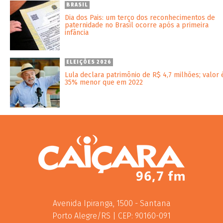
BRASIL
Dia dos Pais: um terço dos reconhecimentos de
paternidade no Brasil ocorre após a primeira
infância
ELEIÇÕES 2026
Lula declara patrimônio de R$ 4,7 milhões; valor 
35% menor que em 2022
Avenida Ipiranga, 1500 - Santana
Porto Alegre/RS | CEP: 90160-091