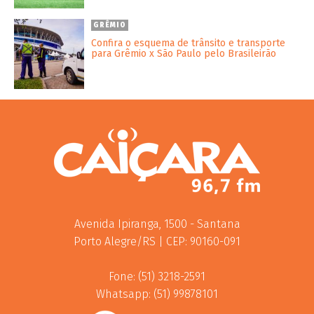
GRÊMIO
Confira o esquema de trânsito e transporte
para Grêmio x São Paulo pelo Brasileirão
Avenida Ipiranga, 1500 - Santana
Porto Alegre/RS | CEP: 90160-091
Fone: (51) 3218-2591
Whatsapp: (51) 99878101