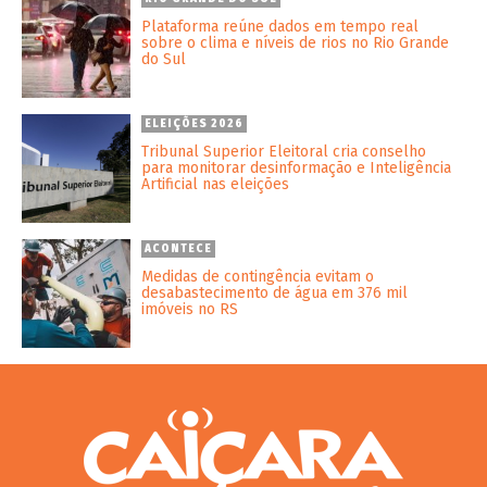
Plataforma reúne dados em tempo real
sobre o clima e níveis de rios no Rio Grande
do Sul
ELEIÇÕES 2026
Tribunal Superior Eleitoral cria conselho
para monitorar desinformação e Inteligência
Artificial nas eleições
ACONTECE
Medidas de contingência evitam o
desabastecimento de água em 376 mil
imóveis no RS