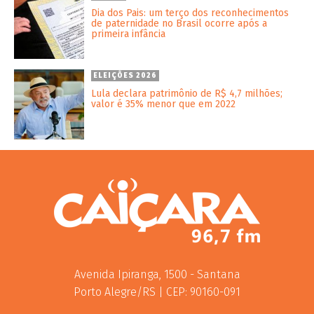
Dia dos Pais: um terço dos reconhecimentos
de paternidade no Brasil ocorre após a
primeira infância
ELEIÇÕES 2026
Lula declara patrimônio de R$ 4,7 milhões;
valor é 35% menor que em 2022
Avenida Ipiranga, 1500 - Santana
Porto Alegre/RS | CEP: 90160-091