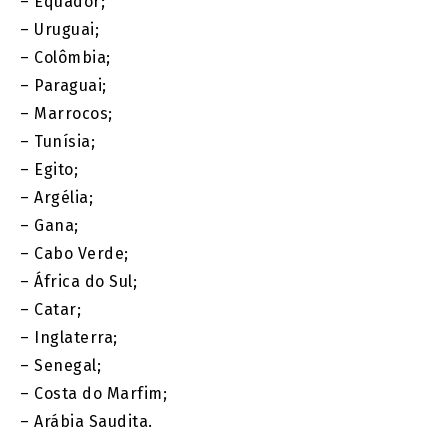
– Equador;
– Uruguai;
– Colômbia;
– Paraguai;
– Marrocos;
– Tunísia;
– Egito;
– Argélia;
– Gana;
– Cabo Verde;
– África do Sul;
– Catar;
– Inglaterra;
– Senegal;
– Costa do Marfim;
– Arábia Saudita.