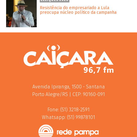
ELEIÇÕES 2026
Resistência do empresariado a Lula
preocupa núcleo político da campanha
Avenida Ipiranga, 1500 - Santana
Porto Alegre/RS | CEP: 90160-091
Fone: (51) 3218-2591
Whatsapp: (51) 99878101