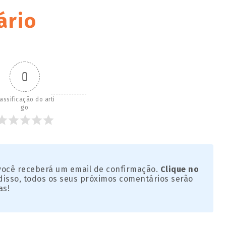
ário
0
assificação do arti
go
 você receberá um email de confirmação.
Clique no
disso, todos os seus próximos comentários serão
as!