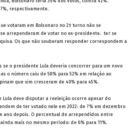
enda, Bolsonaro teria 35% dos votos, contra 42%.
17%, respectivamente.
que votaram em Bolsonaro no 2º turno não se
se arrependeram de votar no ex-presidente. ter se
squisa. Os que não souberam responder correspondem a
s se o presidente Lula deveria concorrer para um novo
mas o número caiu de 58% para 52% em relação ao
opinam que sim cresceram de 40% para 45%.
 Lula deve disputar a reeleição ocorre apesar do
endem de ter votado nele em 2022: de 7% em dezembro
m ano depois. O percentual de arrependidos entre
iu ainda mais no mesmo período: de 6% para 11%.