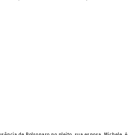
ência de Bolsonaro no pleito, sua esposa, Michele, é